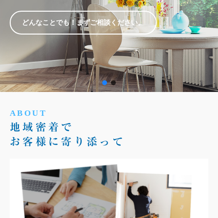
会社
外壁
喜結
どんなことでも！まずご相談ください。
塗
ホー
装・
ム
屋根
塗装
なら
株式
会社
ト
ABOUT
喜結
ッ
地域密着で
ホー
お客様に寄り添って
プ
ム
ペ
ー
ジ
2024