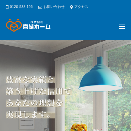
神奈
ー
コ
0120-538-196
お問い合わせ
アクセス
川県
ン
横浜
テ
市旭
ン
区の
メ
ニ
ツ
リフ
ュ
神奈
ー
ォー
へ
川県
ム・
ス
横浜
リノ
キ
ベー
市旭
ッ
ショ
区の
プ
ン・
豊富な実績と
リフ
外壁
ォー
築き上げた信用で
塗
ム・
装・
あなたの理想を
リノ
屋根
塗装
ベー
実現します。
なら
ショ
株式
ン・