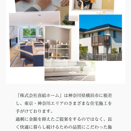
年
4
月
8
日
by
webstaff@kiyu_2023.07
「株式会社喜結ホーム」は神奈川県横浜市に根差
し、東京・神奈川エリアのさまざまな住宅施工を
手がけております。
過剰に金額を抑えたご提案をするのではなく、長
く快適に暮らし続けるための品質にこだわった施