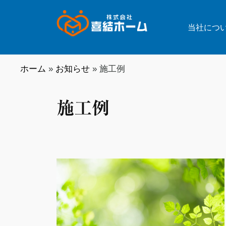
コ
川県
ン
横浜
当社につ
テ
市旭
神奈
ン
区の
川県
ツ
リフ
ホーム
»
お知らせ
»
施工例
ォー
横浜
へ
ム・
ス
市旭
施工例
リノ
キ
区の
ベー
ッ
リフ
ショ
プ
ォー
ン・
ム・
外壁
塗
リノ
装・
ベー
屋根
ショ
塗装