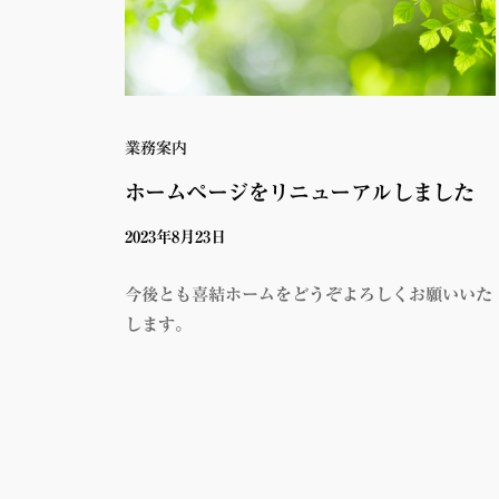
ン・
なら
外壁
株式
会社
塗
喜結
装・
ホー
業務案内
屋根
ム
ホームページをリニューアルしました
塗装
なら
2023年8月23日
b
y
株式
kiyuhome
今後とも喜結ホームをどうぞよろしくお願いいた
会社
します。
喜結
ホー
ム